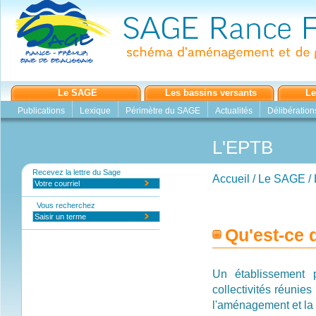
Le SAGE
Les bassins versants
Le
Publications
Lexique
Périmètre du SAGE
Actualités
Délibération
L'EPTB
Recevez la lettre du Sage
Accueil
/
Le SAGE
/
Vous recherchez
Qu'est-ce
Un établissement 
collectivités réunies
l'aménagement et la 