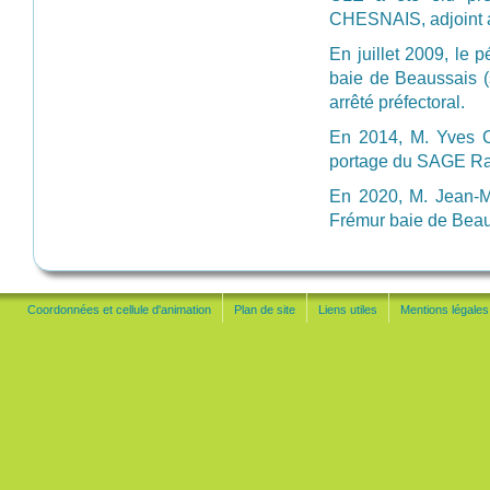
CHESNAIS, adjoint au
En juillet 2009, le
baie de Beaussais (
arrêté préfectoral.
En 2014, M. Yves C
portage du SAGE Ra
En 2020, M. Jean-
Frémur baie de Bea
Coordonnées et cellule d'animation
Plan de site
Liens utiles
Mentions légales