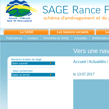
Le SAGE
Les bassins versants
Le
Publications
Lexique
Périmètre du SAGE
Actualités
Délibération
Vers une nav
Recevez la lettre du Sage
Accueil
/
Actualités
/
Vous recherchez
le 13.07.2017